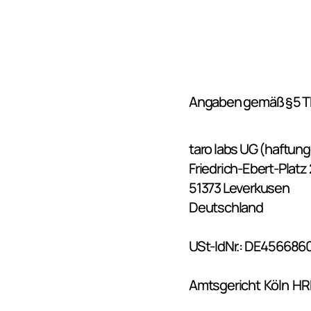
Angaben gemäß § 5 
taro labs UG (haftun
Friedrich-Ebert-Platz
51373 Leverkusen
Deutschland
USt-IdNr.: DE456686
Amtsgericht  Köln  HR