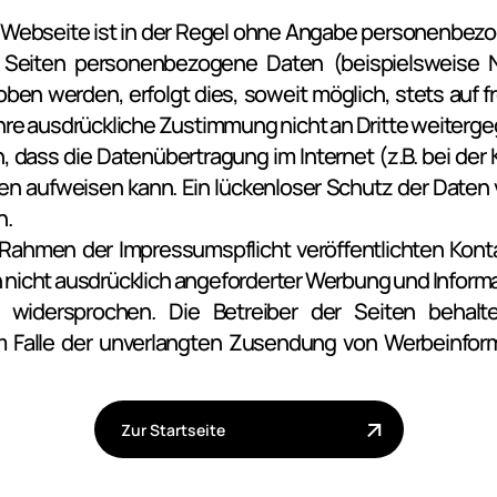
Webseite ist in der Regel ohne Angabe personenbezo
 Seiten personenbezogene Daten (beispielsweise Na
en werden, erfolgt dies, soweit möglich, stets auf frei
re ausdrückliche Zustimmung nicht an Dritte weiterg
n, dass die Datenübertragung im Internet (z.B. bei der
ken aufweisen kann. Ein lückenloser Schutz der Daten v
h.
ahmen der Impressumspflicht veröffentlichten Konta
nicht ausdrücklich angeforderter Werbung und Informat
h widersprochen. Die Betreiber der Seiten behalte
im Falle der unverlangten Zusendung von Werbeinfor
Zur Startseite
Zur Startseite