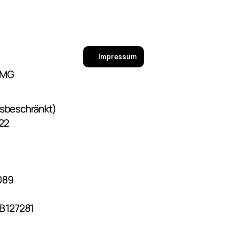
Impressum
TMG
gsbeschränkt)
 22
089
B 127281